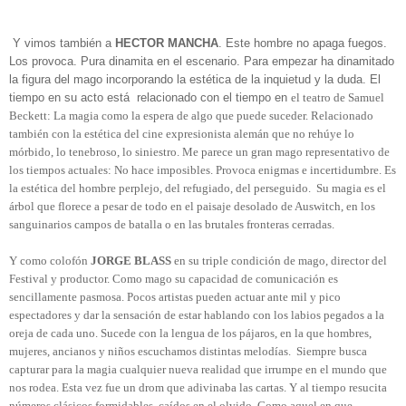
Y vimos también a
HECTOR MANCHA
. Este hombre no apaga fuegos.
Los provoca. Pura dinamita en el escenario. Para empezar ha dinamitado
la figura del mago incorporando la estética de la inquietud y la duda. El
tiempo en su acto está
relacionado con el tiempo en
el teatro de Samuel
Beckett: La magia como la espera de algo que puede suceder. Relacionado
también con la estética del cine expresionista alemán que no rehúye lo
mórbido, lo tenebroso, lo siniestro. Me parece un gran mago representativo de
los tiempos actuales: No hace imposibles. Provoca enigmas e incertidumbre. Es
la estética del hombre perplejo, del refugiado, del perseguido.
Su magia es el
árbol que florece a pesar de todo en el paisaje desolado de Auswitch, en los
sanguinarios campos de batalla o en las brutales fronteras cerradas.
Y como colofón
JORGE BLASS
en su triple condición de mago, director del
Festival y productor. Como mago su capacidad de comunicación es
sencillamente pasmosa. Pocos artistas pueden actuar ante mil y pico
espectadores y dar la sensación de estar hablando con los labios pegados a la
oreja de cada uno. Sucede con la lengua de los pájaros, en la que hombres,
mujeres, ancianos y niños escuchamos distintas melodías.
Siempre busca
capturar para la magia cualquier nueva realidad que irrumpe en el mundo que
nos rodea. Esta vez fue un drom que adivinaba las cartas. Y al tiempo resucita
números clásicos formidables, caídos en el olvido. Como aquel en que