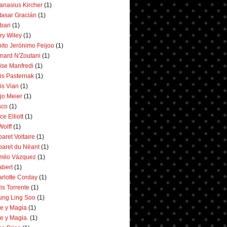
anasius Kircher
(1)
tasar Gracián
(1)
bari
(1)
ry Wiley
(1)
ito Jerónimo Feijoo
(1)
nard N'Zoutani
(1)
ise Manfredi
(1)
is Pasternak
(1)
is Vian
(1)
jo Meier
(1)
sco
(1)
ce Elliott
(1)
Wolff
(1)
aret Voltaire
(1)
aret du Néant
(1)
milo Vázquez
(1)
bert
(1)
rlotte Corday
(1)
is Torrente
(1)
ung Ling Soo
(1)
e y Magia
(1)
e y Magia.
(1)