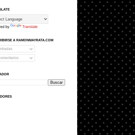
SLATE
ed by
Translate
RIBIRSE A RAMONMAYRATA.COM
ntradas
omentarios
ADOR
IDORES