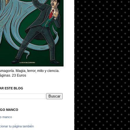
magoría. Magia, terror, mito y ciencia.
áginas. 23 Euros
AR ESTE BLOG
AGO MANCO
go manco
ionar tu página también