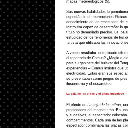
mapas metereológicos (5)
.
Sus nuevas habilidades le permitiero
espectáculo de recreaciones Física
conocimiento de las reacciones del
rostro era capaz de desentrañar lo q
título no demasiado preciso
.
La
pala
estudioso de los fenómenos de los qu
artista que utilizaba las innovacione
A veces resultaba
com
plicado difer
el repertorio de Comus? ¿Magia o ci
para su gabinete del bulevar del Temp
experiencias – Comus insistía que út
electricidad
.
Estas eran sus especiali
se presentaban
com
o juegos de prest
ilusionismo y el escamoteo
.
La caja de las cifras y el cisne ingenioso
El efecto de
La caja de las cifras
, un
propiedades del magnetismo
.
En una 
y sucesivos, el espectador colocaba
com
partimentos
.
Cada una de las pla
espectador
com
binaba las placas
co