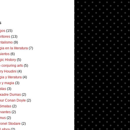
S
gos
(15)
ritores
(13)
talismo
(9)
ia en la literatura
(7)
iertos
(6)
ic History
(5)
 conjuring arts
(5)
ry Houdini
(4)
ia y literatura
(4)
e y magia
(3)
istas
(3)
exadre Dumas
(2)
hur Conan Doyle
(2)
tómatas
(2)
vantes
(2)
mus
(2)
onel Stodare
(2)
 Lafora
(2)