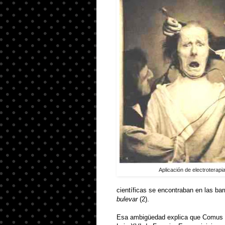
Aplicación de electroterapi
científicas se encontraban en las bar
bulevar
(2)
.
Esa ambigüedad explica que Comus pu