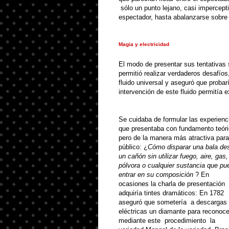
sólo un punto lejano, casi impercepti
espectador, hasta abalanzarse sobre 
Magia y electricidad
El modo de presentar sus tentativas 
permitió realizar verdaderos desafío
fluido universal y aseguró que probar
intervención de este fluido permitía e
Se cuidaba de formular las experienc
que presentaba con fundamento teóri
pero de la manera más atractiva para
público: ¿
Cómo disparar una bala de
un cañón sin utilizar fuego, aire, gas,
pólvora o cualquier sustancia que pu
entrar en su
com
posición
? En
ocasiones la charla de presentación
adquiría tintes dramáticos: En 1782
aseguró que sometería
a descargas
eléctricas un diamante para reconoce
mediante este
procedimiento
la