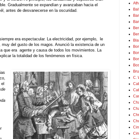
Ath
ble
.
Gradualmente se expandían y avanzaban hacia el
Bal
él, antes de desvanecerse en la oscuridad
.
Bar
Bar
Ben
Ber
siempre era espectacular
.
La electricidad, por ejemplo,
le
Bla
s, muy del gusto de los magos
.
Anunció la existencia de un
Bor
ía que era
agente y causa de todos los movimientos
.
La
Bor
xplicar la totalidad de los fenómenos en física
.
Bor
Bo
Bru
ias
C. 
co,
 el
Cab
sde
Cab
Ca
eda
Cha
Cha
Chr
Ch
Cin
r
Cin