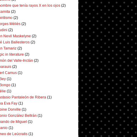
hombre que tenía rayos X en los ojos
(2)
arnita
(2)
iritismo
(2)
rges Méliès
(2)
dini
(2)
n Nevil Maskelyne
(2)
é Luis Ballesteros
(2)
n Tamariz
(2)
ic in literature
(2)
ón del Valle-Inclán
(2)
arauis
(2)
ert Camus
(1)
 Bey
(1)
 Bongo
(1)
lie
(1)
stasio Pantaleón de Ribera
(1)
a Eva Fay
(1)
oine Dorville
(1)
onio González Beltrán
(1)
ando de Miguel
(1)
anio
(1)
neo de Leúcratis
(1)