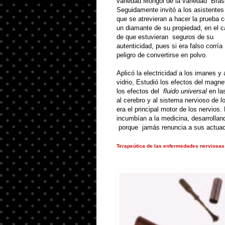
variedad Mongol de la variedad
Brasi
Seguidamente invitó a los asistentes
que se atrevieran a hacer la prueba 
un diamante de su propiedad, en el 
de que estuvieran
seguros de su
autenticidad, pues si era falso corría
peligro de convertirse en polvo
.
Aplicó la electricidad a los imanes y 
vidrio, Estudió los efectos del magn
los efectos del
fluido universal
en la
al cerebro y al sistema nervioso de 
era el principal motor de los nervios
.
incumbían a la medicina, desarrollan
porque
jamás renuncia a sus actua
Terapeútica de las enfermedades nerviosas