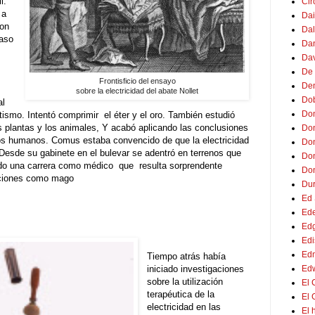
l
.
Cir
 a
Dai
con
Dal
caso
Dan
Dav
De 
Frontisficio del ensayo
Den
sobre la electricidad del abate Nollet
Dob
al
Do
etismo
.
Intentó
com
primir
el éter y el oro
.
También estudió
s plantas y los animales, Y acabó aplicando las conclusiones
Don
los humanos
.
Comus estaba convencido de que la electricidad
Don
Desde su gabinete en el bulevar se adentró en terrenos que
Don
do una carrera
com
o médico
que
resulta sorprendente
Do
ciones
com
o mago
Dur
Ed 
Ede
Edg
Edi
Edm
Tiempo atrás había
Ed
iniciado investigaciones
sobre la utilización
El 
terapéutica de la
El 
electricidad en las
El 