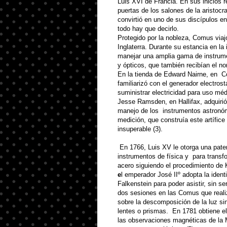
Luis XVI de Francia
.
En sus inicios 
puertas de los salones de la aristocr
convirtió en uno de sus discípulos en
todo hay que decirlo
.
Protegido por la nobleza, Comus viaj
Inglaterra
.
Durante su estancia en la 
manejar una amplia gama de instru
y ópticos, que también recibían el no
En la tienda de Edward Nairne, en
C
familiarizó con el generador electrost
suministrar electricidad para uso mé
Jesse Ramsden, en Hallifax, adquirió 
manejo de los
instrumentos astronó
medición, que construía este artífic
insuperable (3)
.
En 1766, Luis XV le otorga una paten
instrumentos de física y
para transfo
acero siguiendo el procedimiento de K
e
l emperador José IIº adopta la ident
Falkenstein para poder asistir, sin se
dos sesiones en las Comus que real
sobre la des
com
posición de la luz s
lentes o prismas
.
En 1781 obtiene el
las observaciones magnéticas de la M