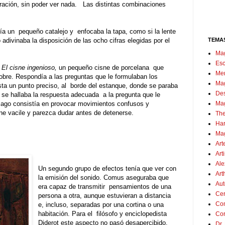
ración, sin poder ver nada
.
Las distintas
com
binaciones
gía un
pequeño catalejo y enfocaba la tapa,
com
o si la lente
TEMA
adivinaba la disposición de las ocho cifras elegidas por el
Ma
Esc
a
El cisne ingenioso,
un pequeño cisne de porcelana
que
Men
obre
.
Respondía a las preguntas que le formulaban los
Mag
sta un punto preciso, al
borde del estanque, donde se paraba
Des
or se hallaba la respuesta adecuada
a la pregunta que le
Mag
mago consistía en provocar movimientos confusos y
sne vacile y parezca dudar antes de detenerse
.
The
Har
Mag
Art
Art
Al
Un segundo grupo de efectos tenía que ver con
Art
la emisión del sonido
.
Comus aseguraba que
Au
era capaz de transmitir
pensamientos de una
Cer
persona a otra, aunque estuvieran a distancia
Co
e, incluso, separadas por una cortina o una
habitación
.
Para el
filósofo y enciclopedista
Cor
Diderot este aspecto no pasó desapercibido
.
Dr.