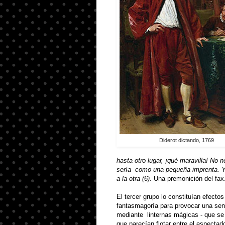
Diderot dictando, 1769
hasta otro lugar, ¡qué maravilla! No
sería
com
o una pequeña imprenta
.
a la otra (6)
.
Una premonición del fax
El tercer grupo lo constituían efectos
fantasmagoría para provocar una se
mediante
linternas mágicas - que se
que parecían flotar entre el espectado