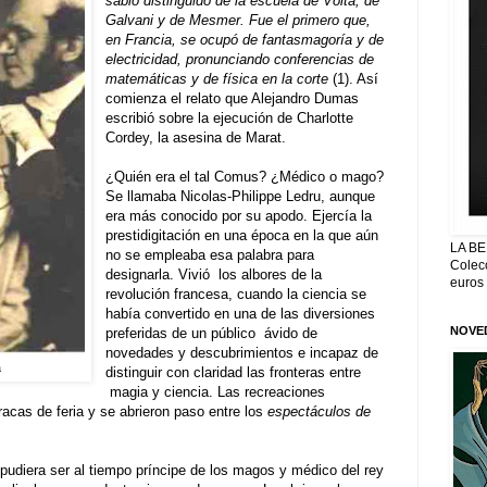
sabio distinguido de la escuela de Volta, de
Galvani y de Mesmer
.
Fue el primero que,
en Francia, se ocupó de fantasmagoría y de
electricidad, pronunciando conferencias de
matemáticas y de física en la corte
(1)
.
Así
com
ienza el relato que Alejandro Dumas
escribió sobre la ejecución de Charlotte
Cordey, la asesina de Marat
.
¿Quién era el tal Comus? ¿Médico o mago?
Se llamaba Nicolas-Philippe Ledru, aunque
era más conocido por su apodo
.
Ejercía la
prestidigitación en una época en la que aún
LA BE
no se empleaba esa palabra para
Colecc
designarla
.
Vivió
los albores de la
euros
revolución francesa, cuando la ciencia se
había convertido en una de las diversiones
NOVED
preferidas de un público
ávido de
novedades y descubrimientos e incapaz de
a
distinguir con claridad las fronteras entre
magia y ciencia
.
Las recreaciones
racas de feria y se abrieron paso entre los
espectáculos de
diera ser al tiempo príncipe de los magos y médico del rey