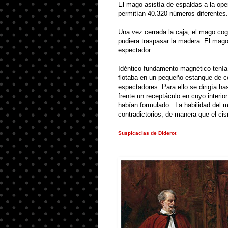
El mago asistía de espaldas a la ope
permitían 40
.
320 números diferentes
.
Una vez cerrada la caja, el mago co
pudiera traspasar la madera
.
El mago 
espectador
.
Idéntico fundamento magnético tení
flotaba en un pequeño estanque de c
espectadores
.
Para ello se dirigía ha
frente un receptáculo en cuyo interi
habían formulado
.
La habilidad del 
contradictorios, de manera que el ci
Suspicacias de Diderot