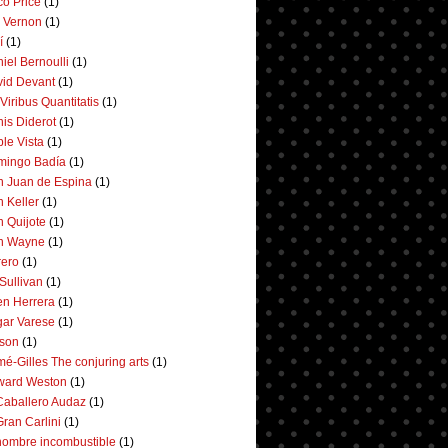
co Price
(1)
 Vernon
(1)
í
(1)
iel Bernoulli
(1)
id Devant
(1)
Viribus Quantitatis
(1)
is Diderot
(1)
le Vista
(1)
mingo Badía
(1)
 Juan de Espina
(1)
 Keller
(1)
 Quijote
(1)
n Wayne
(1)
ero
(1)
Sullivan
(1)
n Herrera
(1)
ar Varese
(1)
son
(1)
é-Gilles The conjuring arts
(1)
ward Weston
(1)
Caballero Audaz
(1)
Gran Carlini
(1)
hombre incombustible
(1)