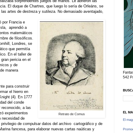
realizaba sorprendentes juegos de manos
.
Le abrieron las
acia
.
El duque de Chartres, que luego lo sería de Orleáns, se
 las artes de destreza y sutileza
.
No demasiado aventajado,
ó por Francia e
isla,
aprendió a
mentos matemáticos
mbre de filosóficos
.
ornhill, Londres, se
ático que permitía
dico
.
En el taller de
gran pericia en el
micos y de
e de manera
Fantas
542 P
te para construir
BUSC
rmar el hierro en
night (4)
.
En 1777
idad del conde
r reconocido, a las
EL M
izó experimentos
Retrato de Comus
in necesidad de
El ma
 privilegio de
com
pulsar datos del archivo
cartográfico y de
arina fancesa, para elaborar nuevas cartas naúticas y
Promoc