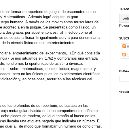
TRAN
n transformar su repertorio de juegos de escamoteo en un
s y Matemáticas
.
Además logró adquirir un gran
 cuerpo humano
.
A través de los movimientos musculares del
Power
ue acontecía en la psique
.
Se presentaba
com
o Físico, un
bra designaba, por aquel entonces,
al
médico
com
o al
e se ocupa la física
E igualmente servía para denominar al
SUSC
s de la ciencia física en sus entretenimientos
.
E
enciar el entretenimiento del experimento,
¿En qué consistía
C
encia? Si nos situamos en
1762 y
com
pramos una entrada
le, tendremos la oportunidad de asistir a diversas
iles -
sobre
matemáticas, sonido, óptica, magnetismo
y
BUSC
dades, pero no las únicas pues los experimentos científicos
idigitación y, en ocasiones, recurrían a las técnicas del
SEGU
o de los preferidos de su repertorio, se basaba en las
caja rectangular dividida en ocho
com
partimentos idénticos
ocho placas de madera, de igual tamaño al hueco de los
cas llevaba una etiqueta pegada que indicaba un número
.
El
m
o quería,
de modo que formaban un número de ocho cifras
.